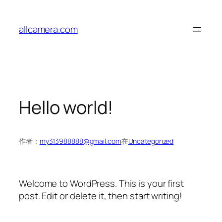
跳
至
allcamera.com
内
容
Hello world!
作者：
my313988888@gmail.com
在
Uncategorized
Welcome to WordPress. This is your first
post. Edit or delete it, then start writing!