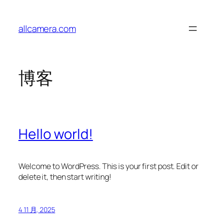
跳
至
allcamera.com
内
容
博客
Hello world!
Welcome to WordPress. This is your first post. Edit or
delete it, then start writing!
4 11 月, 2025